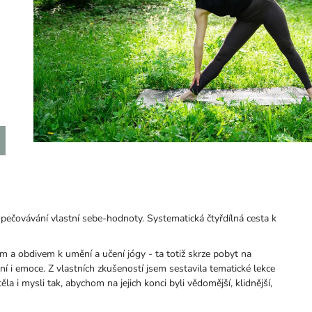
 opečovávání vlastní sebe-hodnoty. Systematická čtyřdílná cesta k
em a obdivem k umění a učení jógy - ta totiž skrze pobyt na
ní i emoce. Z vlastních zkušeností jsem sestavila tematické lekce
la i mysli tak, abychom na jejich konci byli vědomější, klidnější,