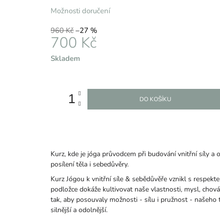
Možnosti doručení
960 Kč
–27 %
700 Kč
Měrná
Skladem
cena:
DO KOŠÍKU
Kurz, kde je jóga průvodcem při budování vnitřní síly a
posílení těla i sebedůvěry.
Kurz Jógou k vnitřní síle & sebědůvěře vznikl s respekt
podložce dokáže kultivovat naše vlastnosti, mysl, chová
tak, aby posouvaly možnosti - sílu i pružnost - našeho tě
silnější a odolnější.