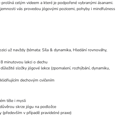
se prolíná celým videem a které je podpořené vybranými ásanami.
í jemnosti vás provedou jógovými pozicemi, pohyby i mindfulness
ozici už navždy (témata: Síla & dynamika, Hledání rovnováhy,
 8 minutovou lekci o dechu
ůležité složky jógové lekce (zpomalení, rozhýbání, dynamiku,
 zklidňujícím dechovým cvičením
ém těle i mysli
edůvěrou skrze jógu na podložce
íly (především v případě pravidelné praxe)