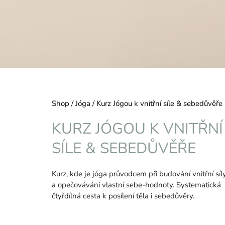
Domů
Shop
/
Jóga
/
Kurz Jógou k vnitřní síle & sebedůvěře
KURZ JÓGOU K VNITŘNÍ
SÍLE & SEBEDŮVĚŘE
Kurz, kde je jóga průvodcem při budování vnitřní síl
a opečovávání vlastní sebe-hodnoty. Systematická
čtyřdílná cesta k posílení těla i sebedůvěry.