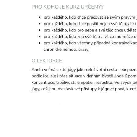
PRO KOHO JE KURZ URČENÝ?
pro každého, kdo chce pracovat se svým pravým 
pro každého, kdo chce posílit nejen své tělo, ale 
pro každého, kdo pro sebe a své tělo chce uděla
pro každého, kdo zná své tělo a ví, co mu může d
pro každého, kdo všechny případné kontraindikace
chronické nemoci, úrazy)
O LEKTORCE
Aneta vnímá cestu jógy jako celoživotní cestu sebepozn
podložce, ale i přes situace v denním životě. Jóga jí p
koncentrace, trpělivosti, empatie i respektu. Ve svých lek
jógy, což jsou dva laskavé přístupy k jógové praxi, které j
UPOZORNĚNÍ: Na kurz se nevztahuje možnost vrácení, 
problém se svou objednávkou, kontaktujte mě na e.