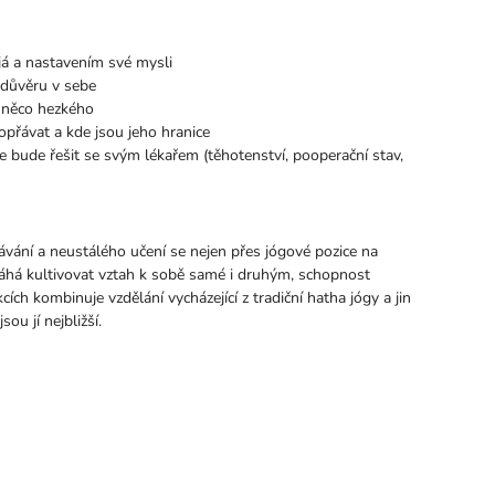
já a nastavením své mysli
i důvěru v sebe
t něco hezkého
opřávat a kde jsou jeho hranice
 bude řešit se svým lékařem (těhotenství, pooperační stav,
ávání a neustálého učení se nejen přes jógové pozice na
omáhá kultivovat vztah k sobě samé i druhým, schopnost
cích kombinuje vzdělání vycházející z tradiční hatha jógy a jin
sou jí nejbližší.
reklamace ani odstoupení od koupi produktu. Pokud však máte