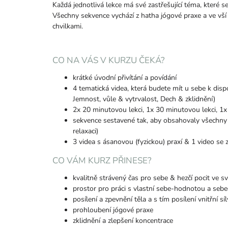
Každá jednotlivá lekce má své zastřešující téma, které 
Všechny sekvence vychází z hatha jógové praxe a ve vš
chvilkami.
CO NA VÁS V KURZU ČEKÁ?
krátké úvodní přivítání a povídání
4 tematická videa, která budete mít u sebe k disp
Jemnost, vůle & vytrvalost, Dech & zklidnění)
2x 20 minutovou lekci, 1x 30 minutovou lekci, 1x
sekvence sestavené tak, aby obsahovaly všechny d
relaxaci)
3 videa s ásanovou (fyzickou) praxí & 1 video se
CO VÁM KURZ PŘINESE?
kvalitně strávený čas pro sebe & hezčí pocit ve sv
prostor pro práci s vlastní sebe-hodnotou a seb
posílení a zpevnění těla a s tím posílení vnitřní s
prohloubení jógové praxe
zklidnění a zlepšení koncentrace